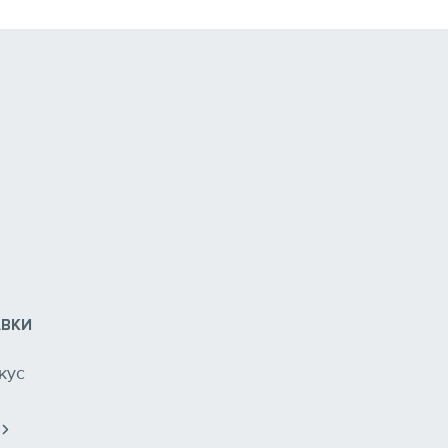
АВКИ
кус