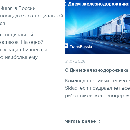
ейшая в России
 площадке со специальной
ch.
со специальной
оставок. На одной
х задач бизнеса, а
цию наибольшему
31.07.2026
С Днем железнодорожника!
Команда выставки TransRuss
SkladTech поздравляет вс
работников железнодоро
отрасли с профессиональ
праздником, который еже
отмечается в первое воск
Читать далее
августа