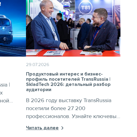
29.07.2026
Продуктовый интерес и бизнес-
профиль посетителей TransRussia |
ia |
SkladTech 2026: детальный разбор
аудитории
ех
В 2026 году выставку TransRussia
жной
посетили более 27 200
ным
профессионалов. Узнайте ключевые
годно
аспекты бизнес-профиля
ресенье
Читать далее
посетителей