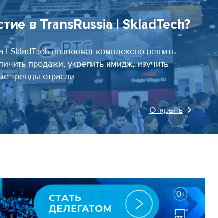
тие в TransRussia | SkladTech?
ia | SkladTech позволяет комплексно решить
личить продажи, укрепить имидж, изучить
ные тренды отрасли
Открыть