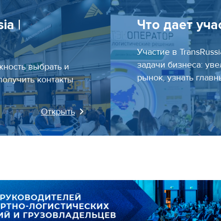
ia |
Что дает учас
Участие в TransRuss
задачи бизнеса: уве
жность выбрать и
рынок, узнать глав
получить контакты
Открыть