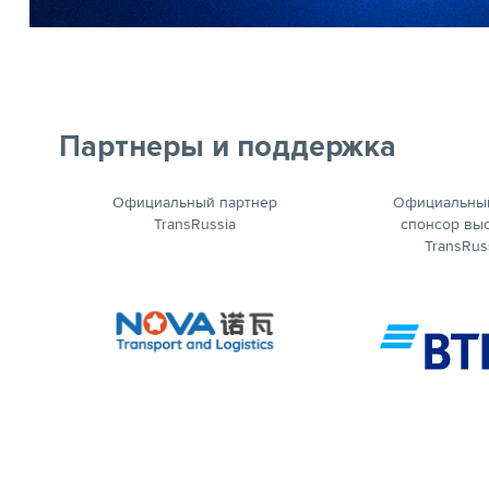
Партнеры и поддержка
кий
Официальный партнер
Официальный
TransRussia
спонсор вы
TransRus